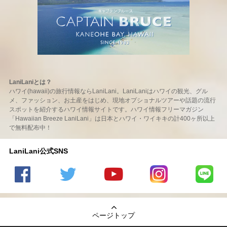
LaniLaniとは？
ハワイ(hawaii)の旅行情報ならLaniLani。LaniLaniはハワイの観光、グル
メ、ファッション、お土産をはじめ、現地オプショナルツアーや話題の流行
スポットを紹介するハワイ情報サイトです。ハワイ情報フリーマガジン
「Hawaiian Breeze LaniLani」は日本とハワイ・ワイキキの計400ヶ所以上
で無料配布中！
LaniLani公式SNS
LaniLani
LaniLani
LaniLani
LaniLani
LaniLani
の
のtwitter
の
の
のLINEを
Facebook
を見る
Youtube
Instagram
見る
ページトップ
を見る
チャンネ
を見る