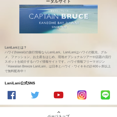
LaniLaniとは？
ハワイ(hawaii)の旅行情報ならLaniLani。LaniLaniはハワイの観光、グル
メ、ファッション、お土産をはじめ、現地オプショナルツアーや話題の流行
スポットを紹介するハワイ情報サイトです。ハワイ情報フリーマガジン
「Hawaiian Breeze LaniLani」は日本とハワイ・ワイキキの計400ヶ所以上
で無料配布中！
LaniLani公式SNS
LaniLani
LaniLani
LaniLani
LaniLani
LaniLani
の
のtwitter
の
の
のLINEを
Facebook
を見る
Youtube
Instagram
見る
ページトップ