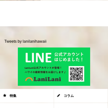
Tweets by lanilanihawaii
特集
コラム