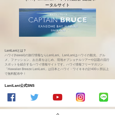
LaniLaniとは？
ハワイ(hawaii)の旅行情報ならLaniLani。LaniLaniはハワイの観光、グル
メ、ファッション、お土産をはじめ、現地オプショナルツアーや話題の流行
スポットを紹介するハワイ情報サイトです。ハワイ情報フリーマガジン
「Hawaiian Breeze LaniLani」は日本とハワイ・ワイキキの計400ヶ所以上
で無料配布中！
LaniLani公式SNS
LaniLani
LaniLani
LaniLani
LaniLani
LaniLani
の
のtwitter
の
の
のLINEを