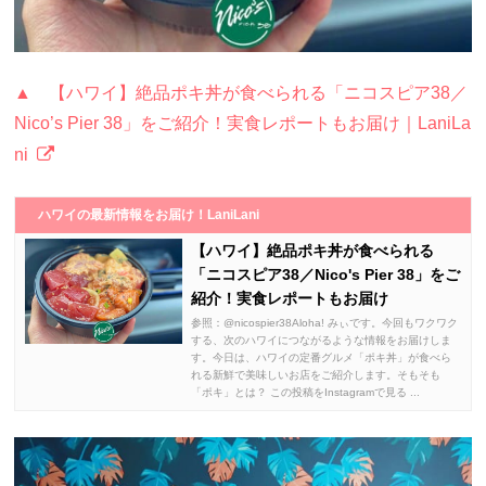
▲ 【ハワイ】絶品ポキ丼が食べられる「ニコスピア38／
Nico’s Pier 38」をご紹介！実食レポートもお届け｜LaniLa
ni
ハワイの最新情報をお届け！LaniLani
【ハワイ】絶品ポキ丼が食べられる
「ニコスピア38／Nico's Pier 38」をご
紹介！実食レポートもお届け
参照：@nicospier38Aloha! みぃです。今回もワクワク
する、次のハワイにつながるような情報をお届けしま
す。今日は、ハワイの定番グルメ「ポキ丼」が食べら
れる新鮮で美味しいお店をご紹介します。そもそも
「ポキ」とは？ この投稿をInstagramで見る ...