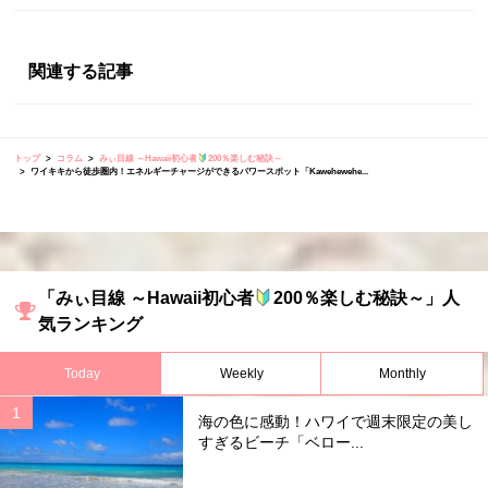
関連する記事
トップ
コラム
みぃ目線 ～Hawaii初心者
200％楽しむ秘訣～
ワイキキから徒歩圏内！エネルギーチャージができるパワースポット「Kawehewehe...
「みぃ目線 ～Hawaii初心者
200％楽しむ秘訣～」人
気ランキング
Today
Weekly
Monthly
海の色に感動！ハワイで週末限定の美し
すぎるビーチ「ベロー...