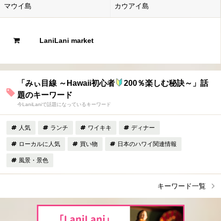
マウイ島
カウアイ島
LaniLani market
「みぃ目線 ～Hawaii初心者
200％楽しむ秘訣～」話
題のキーワード
今LaniLaniで話題になっているキーワード
人気
ランチ
ワイキキ
ディナー
ローカルに人気
買い物
日本のハワイ関連情報
風景・景色
キーワード一覧