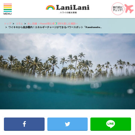
トップ
コラム
みぃ目線 ～Hawaii初心者
200％楽しむ秘訣～
ワイキキから徒歩圏内！エネルギーチャージができるパワースポット「Kawehewehe...