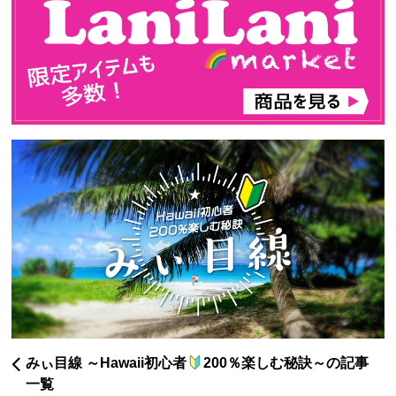
みぃ目線 ～Hawaii初心者
200％楽しむ秘訣～の記事
一覧