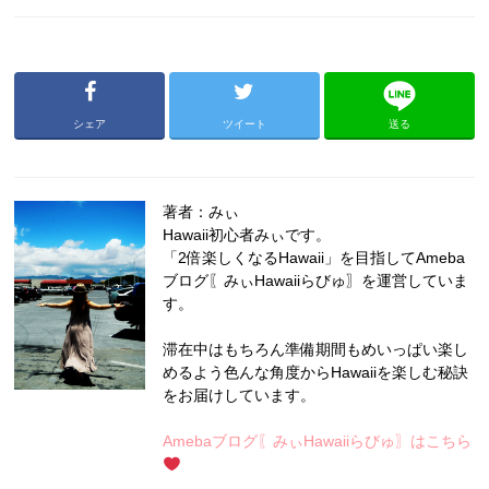
シェア
ツイート
送る
著者：みぃ
Hawaii初心者みぃです。
「2倍楽しくなるHawaii」を目指してAmeba
ブログ〖みぃHawaiiらびゅ〗を運営していま
す。
滞在中はもちろん準備期間もめいっぱい楽し
めるよう色んな角度からHawaiiを楽しむ秘訣
をお届けしています。
Amebaブログ〖みぃHawaiiらびゅ〗はこちら