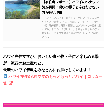
【在住者レポート】ハワイのハナウマ
湾が再開！現状の様子と今は行かない
方が良い理由
もっともっとハワイを運営するリナレアです。コロナ
ウイルスの影響で3月より閉園していたハナウマ湾が、
12月2日火曜日に再開！再開してから初めての週末に行
ってみたところ、予想していたよりも入場するのが大
変でした。ハナウマ湾は入場者数を1日750人に制限。
さら...
ハワイ在住ママが、おいしい食べ物・子供と楽しめる場
所・流行のお土産など、
最新のハワイ情報をみなさんにお届けしています！
ハワイ在住3兄弟ママのもっともっとハワイ｜コラム一
覧