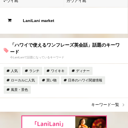
マウイ島
カウアイ島
LaniLani market
「ハワイで使えるワンフレーズ英会話」話題のキーワ
ード
今LaniLaniで話題になっているキーワード
人気
ランチ
ワイキキ
ディナー
ローカルに人気
買い物
日本のハワイ関連情報
風景・景色
キーワード一覧