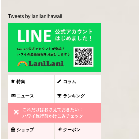
Tweets by lanilanihawaii
特集
コラム
ニュース
ランキング
これだけはおさえておきたい！
ハワイ旅行前かけこみチェック
ショップ
クーポン