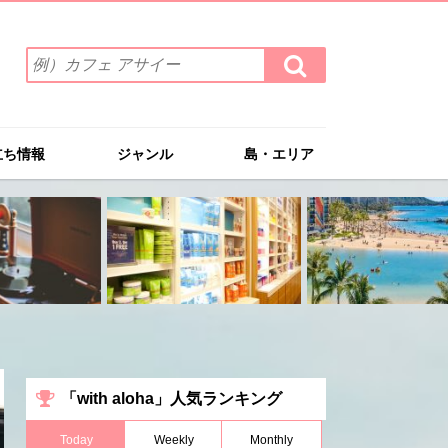
検
検
索
索
ワ
す
る
ー
ド
立ち情報
ジャンル
島・エリア
を
入
力
(例）
カ
フ
ェ
ア
サ
イ
ー
「with aloha」人気ランキング
Today
Weekly
Monthly