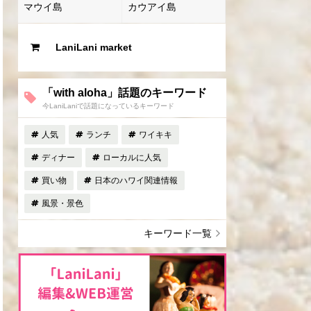
マウイ島
カウアイ島
LaniLani market
「with aloha」話題のキーワード
今LaniLaniで話題になっているキーワード
人気
ランチ
ワイキキ
ディナー
ローカルに人気
買い物
日本のハワイ関連情報
風景・景色
キーワード一覧