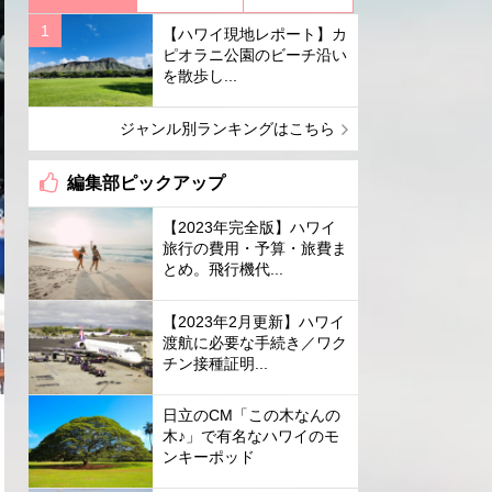
【ハワイ現地レポート】カ
ピオラニ公園のビーチ沿い
を散歩し...
ジャンル別ランキングはこちら
編集部ピックアップ
【2023年完全版】ハワイ
旅行の費用・予算・旅費ま
とめ。飛行機代...
【2023年2月更新】ハワイ
渡航に必要な手続き／ワク
チン接種証明...
日立のCM「この木なんの
木♪」で有名なハワイのモ
ンキーポッド