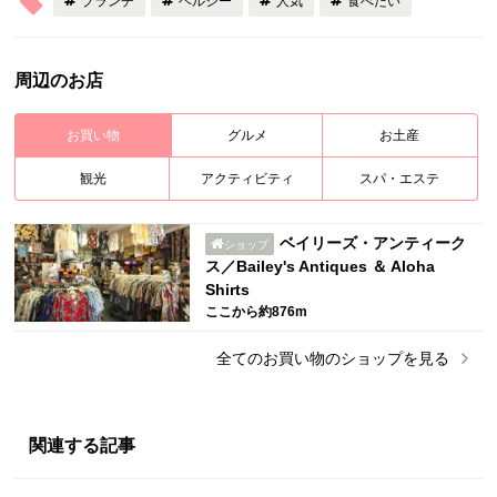
ブランチ
ヘルシー
人気
食べたい
周辺のお店
お買い物
グルメ
お土産
観光
アクティビティ
スパ・エステ
ベイリーズ・アンティーク
ショップ
ス／Bailey's Antiques ＆ Aloha
Shirts
ここから約876m
全ての
お買い物
のショップを見る
関連する記事