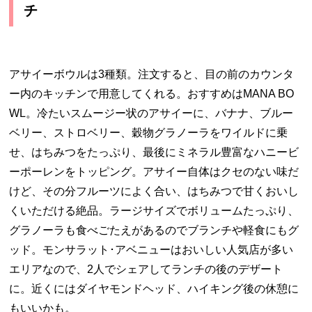
チ
アサイーボウルは3種類。注文すると、目の前のカウンタ
ー内のキッチンで用意してくれる。おすすめはMANA BO
WL。冷たいスムージー状のアサイーに、バナナ、ブルー
ベリー、ストロベリー、穀物グラノーラをワイルドに乗
せ、はちみつをたっぷり、最後にミネラル豊富なハニービ
ーポーレンをトッピング。アサイー自体はクセのない味だ
けど、その分フルーツによく合い、はちみつで甘くおいし
くいただける絶品。ラージサイズでボリュームたっぷり、
グラノーラも食べごたえがあるのでブランチや軽食にもグ
ッド。モンサラット･アベニューはおいしい人気店が多い
エリアなので、2人でシェアしてランチの後のデザート
に。近くにはダイヤモンドヘッド、ハイキング後の休憩に
もいいかも。