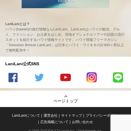
LaniLaniとは？
ハワイ(hawaii)の旅行情報ならLaniLani。LaniLaniはハワイの観光、グル
メ、ファッション、お土産をはじめ、現地オプショナルツアーや話題の流行
スポットを紹介するハワイ情報サイトです。ハワイ情報フリーマガジン
「Hawaiian Breeze LaniLani」は日本とハワイ・ワイキキの計400ヶ所以上
で無料配布中！
LaniLani公式SNS
LaniLani
LaniLani
LaniLani
LaniLani
LaniLani
の
のtwitter
の
の
のLINEを
Facebook
を見る
Youtube
Instagram
見る
ページトップ
を見る
チャンネ
を見る
ルを見る
LaniLaniについて
運営会社
サイトマップ
プライバシーポリシー
広告掲載について
お問い合わせ
© 2009-2018 P.M.A Tryangle,Inc. / Digitalidentity inc.