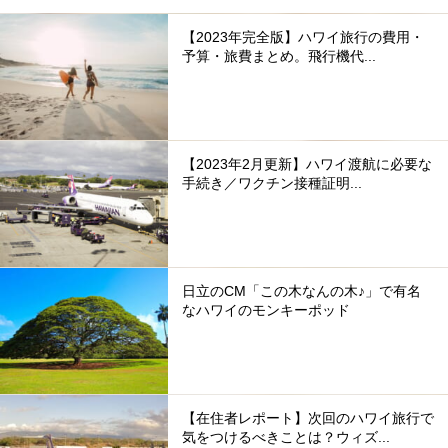
【2023年完全版】ハワイ旅行の費用・
予算・旅費まとめ。飛行機代...
【2023年2月更新】ハワイ渡航に必要な
手続き／ワクチン接種証明...
日立のCM「この木なんの木♪」で有名
なハワイのモンキーポッド
【在住者レポート】次回のハワイ旅行で
気をつけるべきことは？ウィズ...