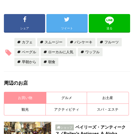
シェア
ツイート
送る
カフェ
スムージー
パンケーキ
フルーツ
ベーグル
ローカルに人気
ワッフル
早朝から
朝食
周辺のお店
お買い物
グルメ
お土産
観光
アクティビティ
スパ・エステ
ベイリーズ・アンティーク
ショップ
ス／Bailey's Antiques ＆ Aloha