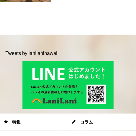
Tweets by lanilanihawaii
特集
コラム