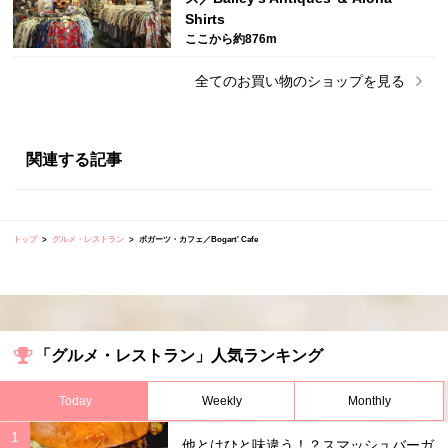
Shirts
ここから約876m
全ての
お買い物
のショップを見る
関連する記事
トップ
グルメ・レストラン
ボガーツ・カフェ／Bogart' Cafe
「グルメ・レストラン」人気ランキング
Today
Weekly
Monthly
他とはひと味違う！？スマッシュバーガ