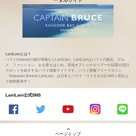
LaniLaniとは？
ハワイ(hawaii)の旅行情報ならLaniLani。LaniLaniはハワイの観光、グル
メ、ファッション、お土産をはじめ、現地オプショナルツアーや話題の流行
スポットを紹介するハワイ情報サイトです。ハワイ情報フリーマガジン
「Hawaiian Breeze LaniLani」は日本とハワイ・ワイキキの計400ヶ所以上
で無料配布中！
LaniLani公式SNS
LaniLani
LaniLani
LaniLani
LaniLani
LaniLani
の
のtwitter
の
の
のLINEを
Facebook
を見る
Youtube
Instagram
見る
ページトップ