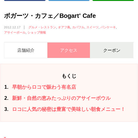
ボガーツ・カフェ／Bogart' Cafe
2012.12.17
グルメ・レストラン
オアフ島
カパフル
スイーツ
パンケーキ
アサイーボール
ショップ情報
店舗紹介
アクセス
クーポン
もくじ
1
早朝からロコで賑わう有名店
2
新鮮・自然の恵みたっぷりのアサイーボウル
3
ロコに人気の秘密は豊富で美味しい朝食メニュー！