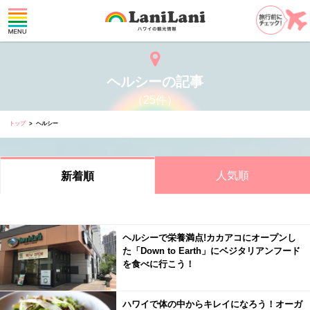
ヘルシーの記事
（25件）
トップ
ヘルシー
人気順
新着順
ヘルシーで栄養満点!カカアコにオープンし
た「Down to Earth」にベジタリアンフード
を食べに行こう！
ハワイで体の中からキレイになろう！オーガ