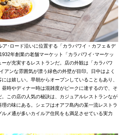
ルア･ロード沿いに位置する「カラパワイ・カフェ＆デ
1932年創業の老舗マーケット「カラパワイ･マーケッ
ューが充実するレストランだ。店の外観は「カラパワ
ワイアンな雰囲気が漂う緑色の外壁が目印。日中はよく
客には嬉しい。早朝からオープンしていることもあり、
。昼時やディナー時は混雑度がピークに達するので、そ
だ。この店の人気の秘訣は、カジュアルレストランなが
料理の味にある。シェフはオアフ島内の某一流レストラ
グルメ通が多いカイルア住民をも満足させている実力