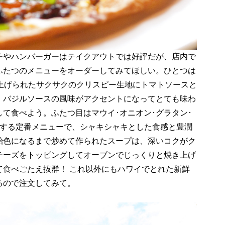
チやハンバーガーはテイクアウトでは好評だが、店内で
ふたつのメニューをオーダーしてみてほしい。ひとつは
き上げられたサクサクのクリスピー生地にトマトソースと
。バジルソースの風味がアクセントになってとても味わ
て食べよう。ふたつ目はマウイ･オニオン･グラタン･
文する定番メニューで、シャキシャキとした食感と豊潤
飴色になるまで炒めて作られたスープは、深いコクがク
チーズをトッピングしてオーブンでじっくりと焼き上げ
て食べごたえ抜群！ これ以外にもハワイでとれた新鮮
るので注文してみて。