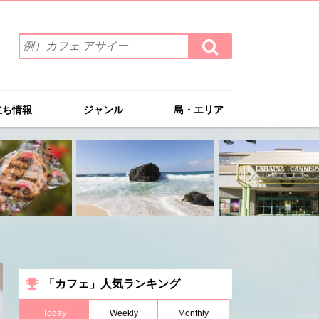
検
検
索
索
ワ
す
る
ー
ド
立ち情報
ジャンル
島・エリア
を
入
力
(例）
カ
フ
ェ
ア
サ
イ
ー
「カフェ」人気ランキング
Today
Weekly
Monthly