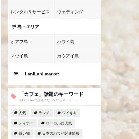
レンタル＆サービス
ウェディング
島・エリア
オアフ島
ハワイ島
マウイ島
カウアイ島
LaniLani market
「カフェ」話題のキーワード
今LaniLaniで話題になっているキーワード
人気
ランチ
ワイキキ
ディナー
ローカルに人気
買い物
日本のハワイ関連情報