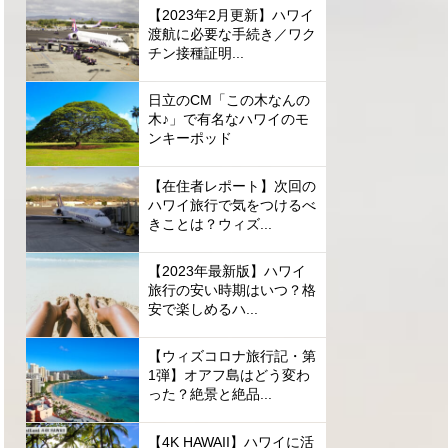
【2023年2月更新】ハワイ
渡航に必要な手続き／ワク
チン接種証明...
日立のCM「この木なんの
木♪」で有名なハワイのモ
ンキーポッド
【在住者レポート】次回の
ハワイ旅行で気をつけるべ
きことは？ウィズ...
【2023年最新版】ハワイ
旅行の安い時期はいつ？格
安で楽しめるハ...
【ウィズコロナ旅行記・第
1弾】オアフ島はどう変わ
った？絶景と絶品...
【4K HAWAII】ハワイに活