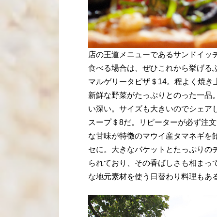
店の王道メニューであるサンドイッ
食べる場合は、ぜひこれから挙げる
マルゲリータピザ＄14。程よく焼
新鮮な野菜がたっぷりとのった一品
い深い。サイズも大きいのでシェアし
スープ＄8だ。リピーターが必ず注
な甘味が特徴のマウイ産タマネギを
セに。大きなバケットとたっぷりの
られており、その香ばしさも相まっ
な地元素材を使う日替わり料理もあ