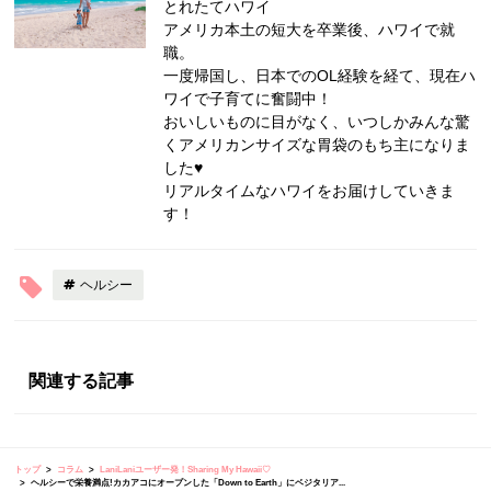
とれたてハワイ
アメリカ本土の短大を卒業後、ハワイで就
職。
一度帰国し、日本でのOL経験を経て、現在ハ
ワイで子育てに奮闘中！
おいしいものに目がなく、いつしかみんな驚
くアメリカンサイズな胃袋のもち主になりま
した♥
リアルタイムなハワイをお届けしていきま
す！
ヘルシー
関連する記事
トップ
コラム
LaniLaniユーザー発！Sharing My Hawaii♡
ヘルシーで栄養満点!カカアコにオープンした「Down to Earth」にベジタリア...