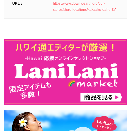
URL：
https://www.downtoearth.org/our-
stores/store-locations/kakaako-oahu