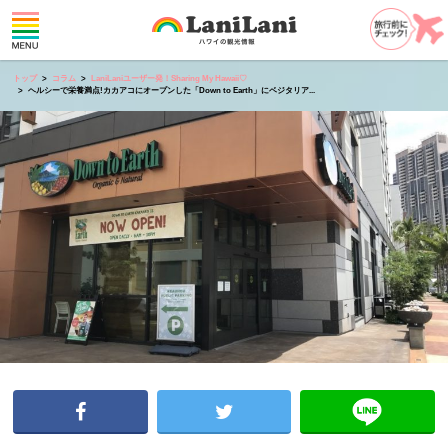
トップ
コラム
LaniLaniユーザー発！Sharing My Hawaii♡
ヘルシーで栄養満点!カカアコにオープンした「Down to Earth」にベジタリア...