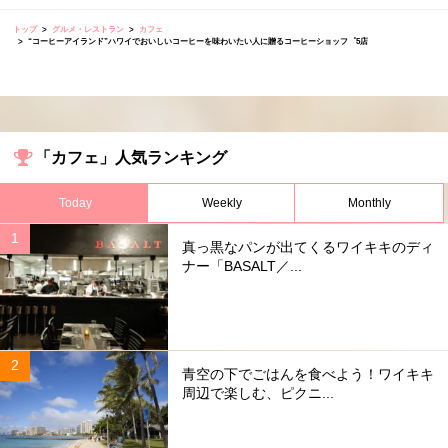
トップ
グルメ・レストラン
カフェ
“コーヒーアイランド”ハワイでおいしいコーヒーを味わいたい人に贈るコーヒーショッフ゜5店
「カフェ」人気ランキング
Today
Weekly
Monthly
真っ黒なパンが出てくるワイキキのディ
ナー「BASALT／...
青空の下でごはんを食べよう！ワイキキ
周辺で楽しむ、ピクニ...