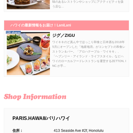
味のあるレストランやショップにアクティビティを扱
う店な...
ハワイの最新情報をお届け！LaniLani
116 shares
ジグ／ZIGU
ワイキキのど真ん中でほっこり和食と日本酒を2018年
5月にオープンした「地産地消」がコンセプトの和食レ
ストラン＆バー。「アロハテーブル・ワイキキ」、
「ヘブンリー・アイランド・ライフスタイル」などハ
ワイのローカルフードレストランを運営するZETTON, I
NC.が手...
PARIS.HAWAII/パリハワイ
住所：
413 Seaside Ave #2f, Honolulu