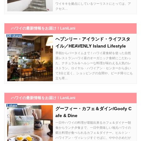
ワイキキを拠点にしているツーリストにとっては、ア
クセス...
ハワイの最新情報をお届け！LaniLani
220 shares
ヘブンリー・アイランド・ライフスタ
イル／HEAVENLY Island Lifestyle
早朝からバータイムまで！ハワイ産食材を使った自然
派レストランハワイ産のオーガニック食材にこだわっ
た、ナチュラル＆ヘルシーな料理が味わえる人気のレ
ストラン。ロイヤル・ハワイアン・センターから歩い
て3分と近く、ショッピングの合間や、ビーチ帰りにも
立ち寄...
ハワイの最新情報をお届け！LaniLani
1 share
グーフィー・カフェ＆ダイン/Goofy C
afe & Dine
一日中ハワイの料理が堪能出来るカフェ＆ダイナー朝
食からランチ夕食まで、一日中美味しい地元ハワイの
郷土料理が食べられるカフェ＆ダイナー。ヒルトン・
ハワイアン・ヴィレッジすぐそばに、やや小さめだが