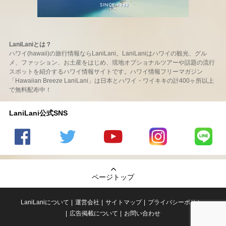
LaniLaniとは？
ハワイ(hawaii)の旅行情報ならLaniLani。LaniLaniはハワイの観光、グル
メ、ファッション、お土産をはじめ、現地オプショナルツアーや話題の流行
スポットを紹介するハワイ情報サイトです。ハワイ情報フリーマガジン
「Hawaiian Breeze LaniLani」は日本とハワイ・ワイキキの計400ヶ所以上
で無料配布中！
LaniLani公式SNS
LaniLani
LaniLani
LaniLani
LaniLani
LaniLani
の
のtwitter
の
の
のLINEを
Facebook
を見る
Youtube
Instagram
見る
ページトップ
を見る
チャンネ
を見る
ルを見る
LaniLaniについて
運営会社
サイトマップ
プライバシーポリシー
広告掲載について
お問い合わせ