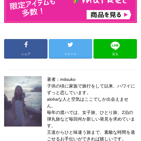
シェア
ツイート
送る
著者：mitsuko
子供の頃に家族で旅行をして以来、ハワイに
ずっと恋しています。
alohaな人と空気はここでしか出会えませ
ん。
毎年の渡ハでは、女子旅、ひとり旅、2泊の
弾丸旅など毎回何か新しい発見を求めていま
す。
王道からひと味違う旅まで、素敵な時間を過
ごせるお手伝いができれば嬉しいです。