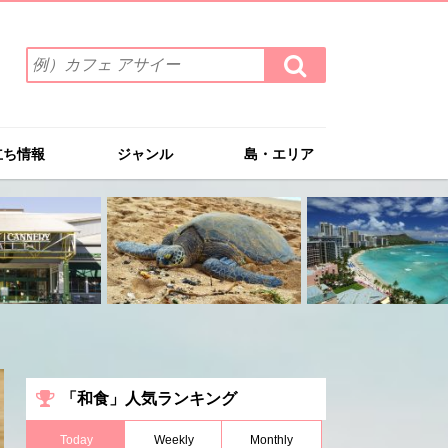
検
検
索
索
ワ
す
る
ー
ド
立ち情報
ジャンル
島・エリア
を
入
力
(例）
カ
フ
ェ
ア
サ
イ
ー
「和食」人気ランキング
Today
Weekly
Monthly