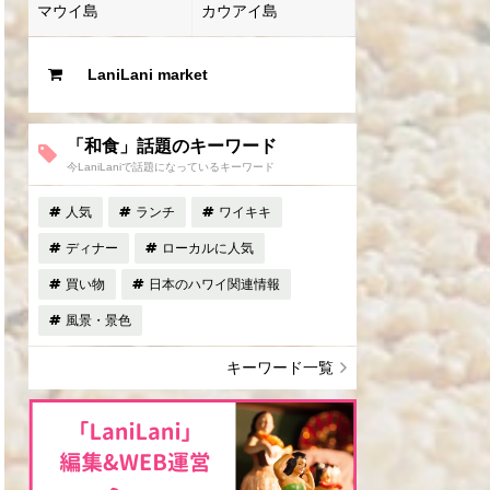
マウイ島
カウアイ島
LaniLani market
「和食」話題のキーワード
今LaniLaniで話題になっているキーワード
人気
ランチ
ワイキキ
ディナー
ローカルに人気
買い物
日本のハワイ関連情報
風景・景色
キーワード一覧