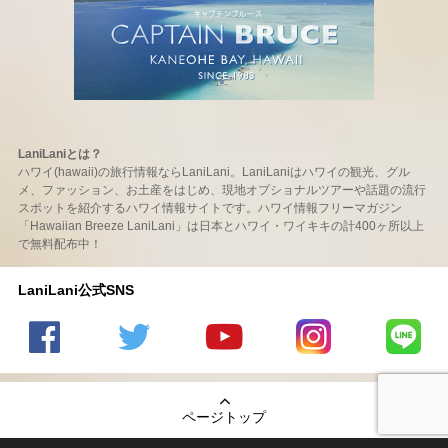
LaniLaniとは？
ハワイ(hawaii)の旅行情報ならLaniLani。LaniLaniはハワイの観光、グル
メ、ファッション、お土産をはじめ、現地オプショナルツアーや話題の流行
スポットを紹介するハワイ情報サイトです。ハワイ情報フリーマガジン
「Hawaiian Breeze LaniLani」は日本とハワイ・ワイキキの計400ヶ所以上
で無料配布中！
LaniLani公式SNS
LaniLani
LaniLani
LaniLani
LaniLani
LaniLani
の
のtwitter
の
の
のLINEを
Facebook
を見る
Youtube
Instagram
見る
ページトップ
を見る
チャンネ
を見る