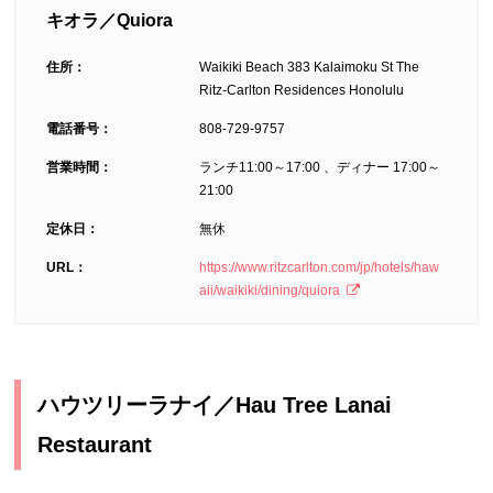
キオラ／Quiora
住所：
Waikiki Beach 383 Kalaimoku St The
Ritz-Carlton Residences Honolulu
電話番号：
808-729-9757
営業時間：
ランチ11:00～17:00 、ディナー 17:00～
21:00
定休日：
無休
URL：
https://www.ritzcarlton.com/jp/hotels/haw
aii/waikiki/dining/quiora
ハウツリーラナイ／Hau Tree Lanai
Restaurant