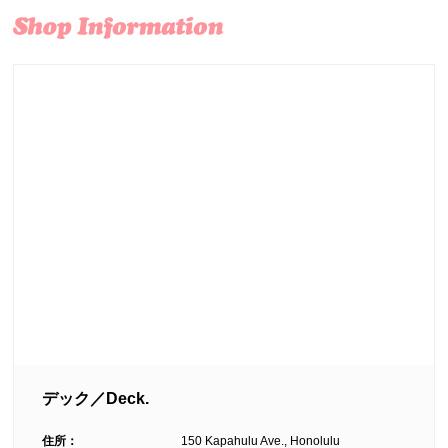
デック／Deck.
住所：
150 Kapahulu Ave., Honolulu