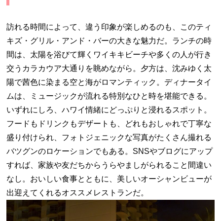
訪れる時間によって、違う印象が楽しめるのも、このティ
キズ・グリル・アンド・バーの大きな魅力だ。ランチの時
間は、太陽を浴びて輝くワイキキビーチや多くの人が行き
交うカラカウア大通りを眺めながら。夕方は、沈みゆく太
陽で茜色に染まる空と海がロマンティック。ディナータイ
ムは、ミュージックが流れる特別なひと時を堪能できる。
いずれにしろ、ハワイ情緒にどっぷりと浸れるスポット。
フードもドリンクもデザートも、どれもおしゃれで丁寧な
盛り付けられ、フォトジェニックな写真がたくさん撮れる
バツグンのロケーションでもある。
SNS
やブログにアップ
すれば、家族や友だちからうらやましがられること間違い
なし。おいしい食事とともに、美しいオーシャンビューが
出迎えてくれる
オススメレストランだ。