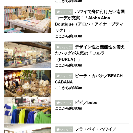
ここから約383m
ハワイで身に付けたい南国
ショップ
コーデが充実！「Aloha Aina
Boutique（アロハ・アイナ・ブティ
ック）」
ここから約383m
デザイン性と機能性を備え
ショップ
たバッグが人気の「フルラ
（FURLA）」
ここから約383m
ビーチ・カバナ／BEACH
ショップ
CABANA
ここから約383m
ビビ／bebe
ショップ
ここから約383m
フラ・ベイ・ハワイ／
ショップ