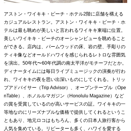
アストン・ワイキキ・ビーチ・ホテル
2
階に店舗を構える
カジュアルレストラン。アストン・ワイキキ・ビーチ・ホ
テルは最も眺めが美しいと言われるワイキキ東端に位置。
美しいワイキキ・ビーチのオーシャンビューを眺めること
ができる。店内は、パームウッドの床、岩の壁、手彫りの
ティキ像などオールドハワイを感じられるレトロな雰囲気
を演出。
50
年代〜
60
年代調の南太平洋がモチーフだとか。
ディナータイムには毎日ライブミュージックの演奏が行わ
れ、ワイキキの夜を思い出深いものにしてくれる。トリッ
プアドバイサー（
Trip Advisor
）、オープンテーブル（
Ope
nTable
）、ホノルルマガジン（
Honolulu Magazine
）など
の賞を受賞しているのが高いサービスの証。ワイキキの一
等地なのにリーズナブルな価格で提供してくれるというこ
ともあり、地元ロコはもちろん、多くの日本人旅行客から
人気を集めている。リピーターも多く、ハワイを愛する