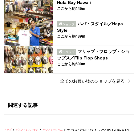
Hula Bay Hawaii
ここから約445m
ハパ・スタイル／Hapa
ショップ
Style
ここから約489m
フリップ・フロップ・ショ
ショップ
ップス／Flip Flop Shops
ここから約500m
全ての
お買い物
のショップを見る
関連する記事
トップ
グルメ・レストラン
パシフィックリム
ティキズ・グリル・アンド・バー／TIKI's GRILL ＆ BAR