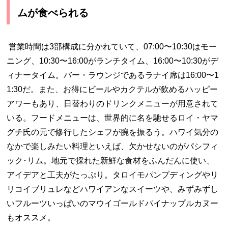
ムが食べられる
営業時間は
3
部構成に分かれていて、
07:00
〜
10:30
はモー
ニング、
10:30
〜
16:00
がランチタイム、
16:00
〜
10:30
がデ
ィナータイム。バー・ラウンジであるラナイ席は
16:00
〜
1
1:30
だ。また、お得にビールやカクテルが飲めるハッピー
アワーもあり、日替わりのドリンクメニューが用意されて
いる。フードメニューは、世界的に名を馳せるロイ・ヤマ
グチ氏の元で修行したシェフが腕を振るう。ハワイ気分の
なかで楽しみたい料理といえば、欠かせないのがパシフィ
ック･リム。地元で採れた新鮮な食材をふんだんに使い、
アイデアと工夫がたっぷり。タロイモパンプディングやリ
リコイブリュレなどハワイアンなスイーツや、みずみずし
いフルーツいっぱいのマウイゴールドパイナップルカヌー
もオススメ。