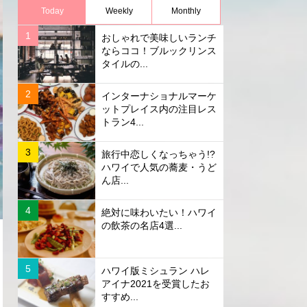
Today
Weekly
Monthly
おしゃれで美味しいランチ
ならココ！ブルックリンス
タイルの...
インターナショナルマーケ
ットプレイス内の注目レス
トラン4...
旅行中恋しくなっちゃう!?
ハワイで人気の蕎麦・うど
ん店...
絶対に味わいたい！ハワイ
の飲茶の名店4選...
ハワイ版ミシュラン ハレ
アイナ2021を受賞したお
すすめ...