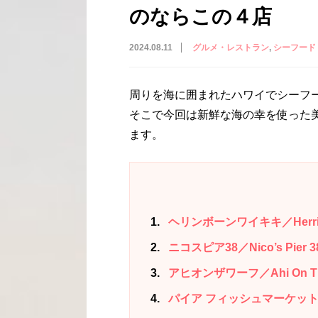
のならこの４店
2024.08.11
グルメ・レストラン
シーフード
周りを海に囲まれたハワイでシーフ
そこで今回は新鮮な海の幸を使った
ます。
1
ヘリンボーンワイキキ／Herringb
2
ニコスピア38／Nico’s Pier 3
3
アヒオンザワーフ／Ahi On The
4
パイア フィッシュマーケット ワイキキ