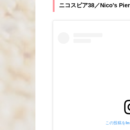
ニコスピア38／Nico’s Pier
この投稿をIns