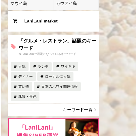
マウイ島
カウアイ島
LaniLani market
「グルメ・レストラン」話題のキー
ワード
今LaniLaniで話題になっているキーワード
人気
ランチ
ワイキキ
ディナー
ローカルに人気
買い物
日本のハワイ関連情報
風景・景色
キーワード一覧