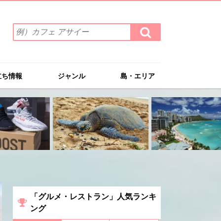
検
検
索
索
ワ
す
る
ー
ド
立ち情報
ジャンル
島・エリア
を
入
力
(例）
カ
フ
ェ
ア
サ
イ
ー
「グルメ・レストラン」人気ランキ
ング