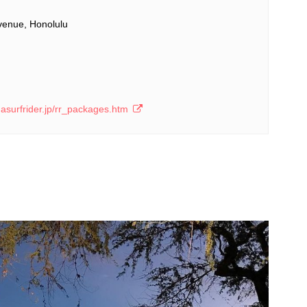
venue, Honolulu
asurfrider.jp/rr_packages.htm