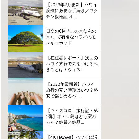
【2023年2月更新】ハワイ
渡航に必要な手続き／ワク
チン接種証明...
日立のCM「この木なんの
木♪」で有名なハワイのモ
ンキーポッド
【在住者レポート】次回の
ハワイ旅行で気をつけるべ
きことは？ウィズ...
【2023年最新版】ハワイ
旅行の安い時期はいつ？格
安で楽しめるハ...
【ウィズコロナ旅行記・第
1弾】オアフ島はどう変わ
った？絶景と絶品...
【4K HAWAII】ハワイに活