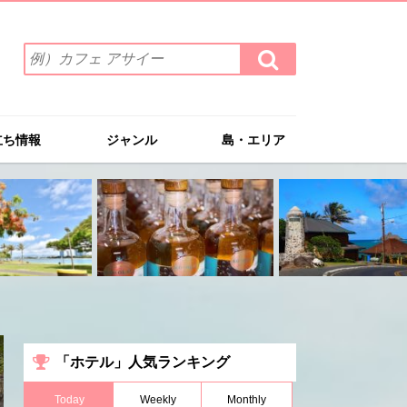
検
検
索
索
ワ
す
る
ー
ド
立ち情報
ジャンル
島・エリア
を
入
力
(例）
カ
フ
ェ
ア
サ
イ
ー
「ホテル」人気ランキング
Today
Weekly
Monthly