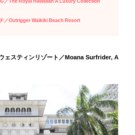
oyal Hawaiian A Luxury Collection
gger Waikiki Beach Resort
ティンリゾート／Moana Surfrider, A