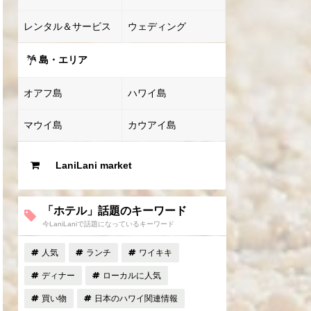
レンタル＆サービス
ウェディング
島・エリア
オアフ島
ハワイ島
マウイ島
カウアイ島
LaniLani market
「ホテル」話題のキーワード
今LaniLaniで話題になっているキーワード
人気
ランチ
ワイキキ
ディナー
ローカルに人気
買い物
日本のハワイ関連情報