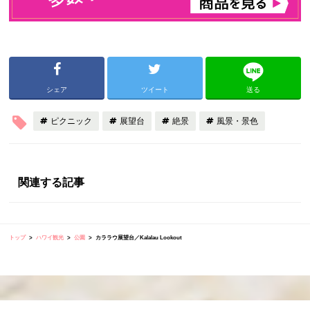
シェア
ツイート
送る
ピクニック
展望台
絶景
風景・景色
関連する記事
トップ
ハワイ観光
公園
カララウ展望台／Kalalau Lookout