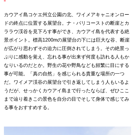
カウアイ島コケエ州立公園の北、ワイメアキャニオンロー
ドの終点に位置する展望台。ナ・パリコーストの断崖とカ
ララウ渓谷を見下ろす事ができ、カウアイ島を代表する絶
景ポイント。標高
1200m
の展望台の下には巨大な谷、断崖
が広がり思わずその迫力に圧倒されてしまう。その絶景っ
ぷりに感動を覚え、忘れる事が出来ず何度も訪れる人もか
なりいるのだとか。野生の花や野鳥なども頻繁に目にする
事が可能。「真の自然」を感じられる貴重な場所の一つ
だ。ワイメア渓谷の展望台で引き返してしまう人もいるよ
うだが、せっかくカウアイ島まで行ったならば、ぜひここ
まで辿り着きこの景色を自分の目でそして身体で感じてみ
る事をおすすめする。