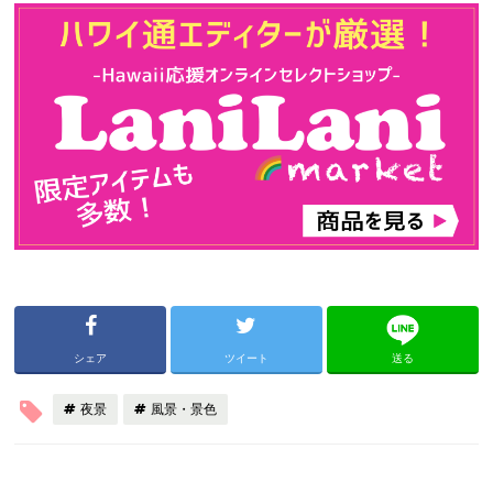
シェア
ツイート
送る
夜景
風景・景色