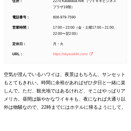
住所：
2270 Kalakaua Ave.（ワイキキビジネス
プラザ19階）
電話番号：
808-979-7590
営業時間：
17:00～23:00（金・土曜17:00～21:00、
22:00〜翌2:00）
定休日：
月・火
URL：
https://skywaikiki.com/
空気が澄んでいるハワイは、夜景はもちろん、サンセット
もとてもきれい。時間に余裕があればぜひ夕日と一緒に楽
しんで。ただ、観光地ではあるけれど、そこはやっぱりア
メリカ。昼間は賑やかなワイキキも、夜になれば大通り以
外は物騒なので、22時までにはホテルに帰るようにして。