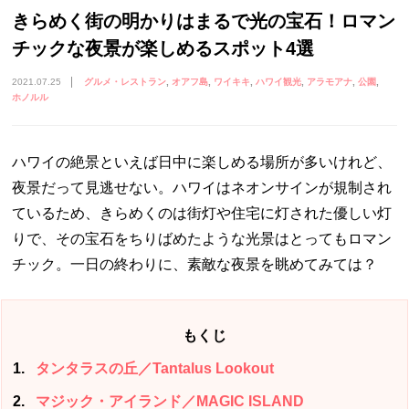
きらめく街の明かりはまるで光の宝石！ロマン
チックな夜景が楽しめるスポット4選
2021.07.25
グルメ・レストラン
オアフ島
ワイキキ
ハワイ観光
アラモアナ
公園
ホノルル
ハワイの絶景といえば日中に楽しめる場所が多いけれど、
夜景だって見逃せない。ハワイはネオンサインが規制され
ているため、きらめくのは街灯や住宅に灯された優しい灯
りで、その宝石をちりばめたような光景はとってもロマン
チック。一日の終わりに、素敵な夜景を眺めてみては？
もくじ
1
タンタラスの丘／Tantalus Lookout
2
マジック・アイランド／MAGIC ISLAND