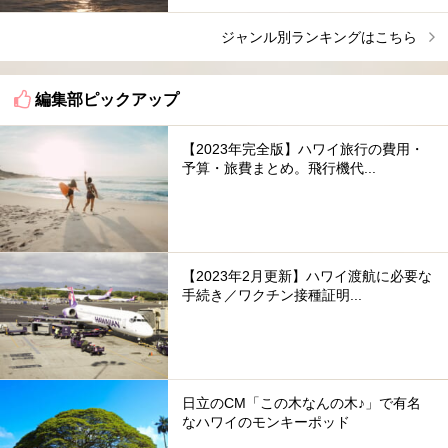
ジャンル別ランキングはこちら
編集部ピックアップ
【2023年完全版】ハワイ旅行の費用・
予算・旅費まとめ。飛行機代...
【2023年2月更新】ハワイ渡航に必要な
手続き／ワクチン接種証明...
日立のCM「この木なんの木♪」で有名
なハワイのモンキーポッド