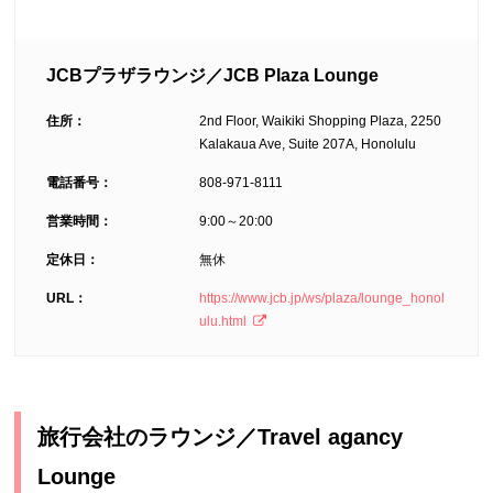
JCBプラザラウンジ／JCB Plaza Lounge
住所：
2nd Floor, Waikiki Shopping Plaza, 2250
Kalakaua Ave, Suite 207A, Honolulu
電話番号：
808-971-8111
営業時間：
9:00～20:00
定休日：
無休
URL：
https://www.jcb.jp/ws/plaza/lounge_honol
ulu.html
旅行会社のラウンジ／Travel agancy
Lounge