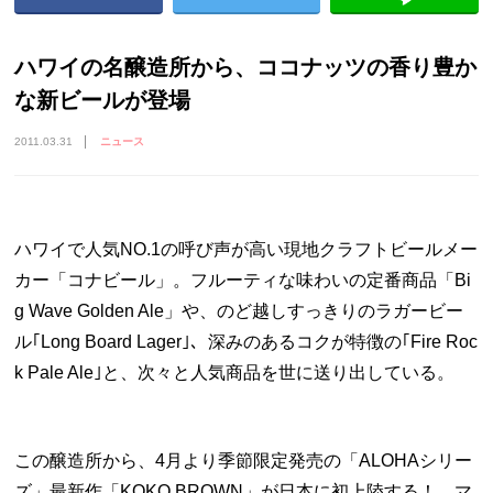
ハワイの名醸造所から、ココナッツの香り豊か
な新ビールが登場
2011.03.31
ニュース
ハワイで人気NO.1の呼び声が高い現地クラフトビールメー
カー「コナビール」。フルーティな味わいの定番商品「Bi
g Wave Golden Ale」や、のど越しすっきりのラガービー
ル｢Long Board Lager｣、深みのあるコクが特徴の｢Fire Roc
k Pale Ale｣と、次々と人気商品を世に送り出している。
この醸造所から、4月より季節限定発売の「ALOHAシリー
ズ」最新作「KOKO BROWN」が日本に初上陸する！ マ