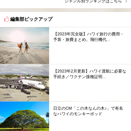
ジャンル別ランキングはこちら
編集部ピックアップ
【2023年完全版】ハワイ旅行の費用・
予算・旅費まとめ。飛行機代...
【2023年2月更新】ハワイ渡航に必要な
手続き／ワクチン接種証明...
日立のCM「この木なんの木♪」で有名
なハワイのモンキーポッド