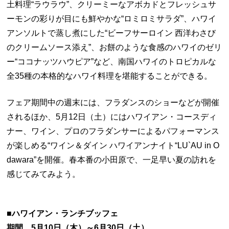
土料理“ラウラウ”、クリーミーなアボカドとフレッシュサ
ーモンの彩りが目にも鮮やかな“ロミロミサラダ”、ハワイ
アンソルトで蒸し煮にした“ビーフサーロイン 西洋わさび
のクリームソース添え”、お餅のような食感のハワイのゼリ
ー“ココナッツハウピア”など、南国ハワイのトロピカルな
全35種の本格的なハワイ料理を堪能することができる。
フェア期間中の週末には、フラダンスのショーなどが開催
されるほか、5月12日（土）にはハワイアン・コースディ
ナー、ワイン、プロのフラダンサーによるパフォーマンス
が楽しめる“ワイン＆ダイン ハワイアンナイト“LU`AU in O
dawara”を開催。春本番の小田原で、一足早い夏の訪れを
感じてみてみよう。
■ハワイアン・ランチブッフェ
期間 5月10日（木）～6月30日（土）