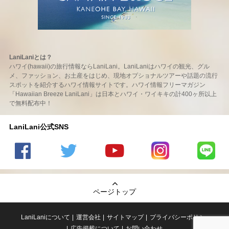
LaniLaniとは？
ハワイ(hawaii)の旅行情報ならLaniLani。LaniLaniはハワイの観光、グル
メ、ファッション、お土産をはじめ、現地オプショナルツアーや話題の流行
スポットを紹介するハワイ情報サイトです。ハワイ情報フリーマガジン
「Hawaiian Breeze LaniLani」は日本とハワイ・ワイキキの計400ヶ所以上
で無料配布中！
LaniLani公式SNS
LaniLani
LaniLani
LaniLani
LaniLani
LaniLani
の
のtwitter
の
の
のLINEを
Facebook
を見る
Youtube
Instagram
見る
ページトップ
を見る
チャンネ
を見る
ルを見る
LaniLaniについて
運営会社
サイトマップ
プライバシーポリシー
広告掲載について
お問い合わせ