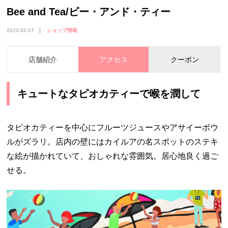
Bee and Tea/ビー・アンド・ティー
2023.02.07
ショップ情報
店舗紹介
アクセス
クーポン
キュートなタピオカティーで喉を潤して
タピオカティーを中心にフルーツジュースやアサイーボウ
ルがズラリ。店内の壁にはカイルアの名スポットのステキ
な絵が描かれていて、おしゃれな雰囲気。居心地良く過ご
せる。