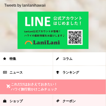
Tweets by lanilanihawaii
特集
コラム
ニュース
ランキング
これだけはおさえておきたい！
ハワイ旅行前かけこみチェック
ショップ
クーポン