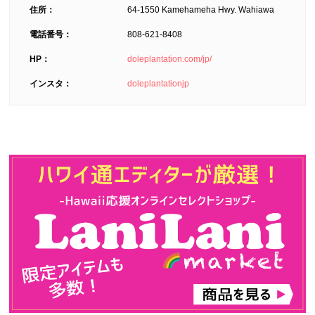
住所：
64-1550 Kamehameha Hwy. Wahiawa
電話番号：
808-621-8408
HP：
doleplantation.com/jp/
インスタ：
doleplantationjp