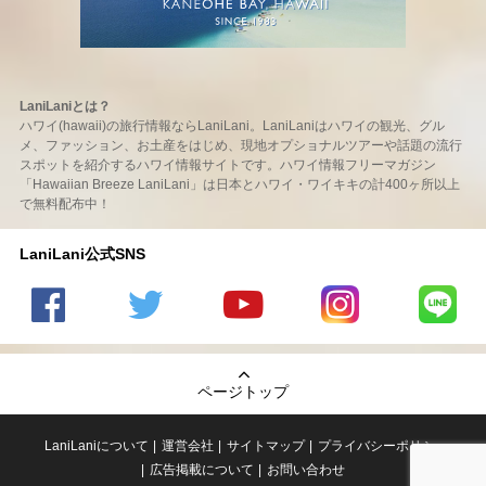
LaniLaniとは？
ハワイ(hawaii)の旅行情報ならLaniLani。LaniLaniはハワイの観光、グル
メ、ファッション、お土産をはじめ、現地オプショナルツアーや話題の流行
スポットを紹介するハワイ情報サイトです。ハワイ情報フリーマガジン
「Hawaiian Breeze LaniLani」は日本とハワイ・ワイキキの計400ヶ所以上
で無料配布中！
LaniLani公式SNS
LaniLani
LaniLani
LaniLani
LaniLani
LaniLani
の
のtwitter
の
の
のLINEを
Facebook
を見る
Youtube
Instagram
見る
ページトップ
を見る
チャンネ
を見る
ルを見る
LaniLaniについて
運営会社
サイトマップ
プライバシーポリシー
広告掲載について
お問い合わせ