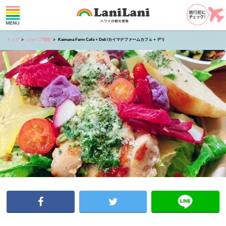
トップ
ショップ情報
Kaimana Farm Café + Deli /カイマナファームカフェ + デリ