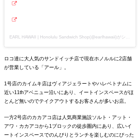
EARL HAWAII | Honolulu Sandwich Shop(@earlhawaii)がシェアした投稿
ロコ達に大人気のサンドイッチ店で現在ホノルルに2店舗
が営業している「アール」。
1号店のカイムキ店はヴィアジェラートやハレベトナムに
近い11thアベニュー沿いにあり、イートインスペースがほ
とんど無いのでテイクアウトするお客さんが多いお店。
一方2号店のカカアコ店は人気商業施設ソルト・アット・
アワ・カカアコから1ブロックの徒歩圏内にあり、広いイ
ートインスペースでのんびりとランチを楽しむのにぴった