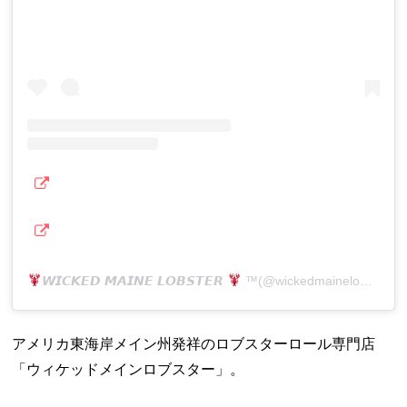
𝙒𝙄𝘾𝙆𝙀𝘿 𝙈𝘼𝙄𝙉𝙀 𝙇𝙊𝘽𝙎𝙏𝙀𝙍
™️
(@wickedmainelobster)がシェアした投稿
アメリカ東海岸メイン州発祥のロブスターロール専門店
「ウィケッドメインロブスター」。