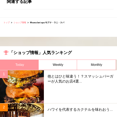
関連する記事
トップ
ショップ情報
Moana lani spa /モアナ・ラニ・スパ
「ショップ情報」人気ランキング
Today
Weekly
Monthly
他とはひと味違う！？スマッシュバーガ
ーが人気のお店4選...
ハワイを代表するカクテルを味わおう...