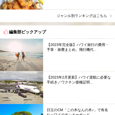
ジャンル別ランキングはこちら
編集部ピックアップ
【2023年完全版】ハワイ旅行の費用・
予算・旅費まとめ。飛行機代...
【2023年2月更新】ハワイ渡航に必要な
手続き／ワクチン接種証明...
日立のCM「この木なんの木♪」で有名
なハワイのモンキーポッド