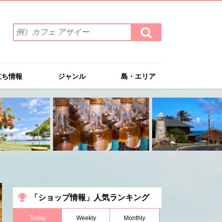
検
検
索
索
ワ
す
る
ー
ド
立ち情報
ジャンル
島・エリア
を
入
力
(例）
カ
フ
ェ
ア
サ
イ
ー
「ショップ情報」人気ランキング
Today
Weekly
Monthly