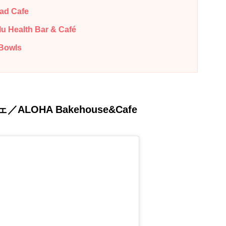
 Cafe
alth Bar & Café
owls
LOHA Bakehouse&Cafe