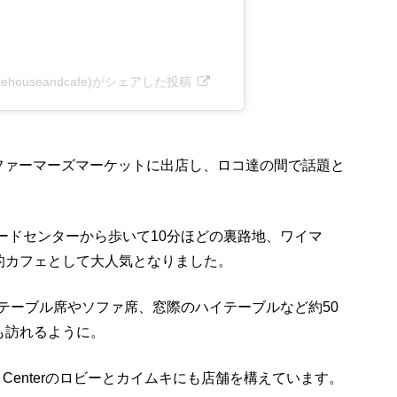
abakehouseandcafe)がシェアした投稿
ファーマーズマーケットに出店し、ロコ達の間で話題と
ワードセンターから歩いて10分ほどの裏路地、ワイマ
的カフェとして大人気となりました。
、テーブル席やソファ席、窓際のハイテーブルなど約50
も訪れるように。
ial Centerのロビーとカイムキにも店舗を構えています。