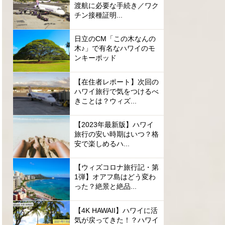
渡航に必要な手続き／ワク
チン接種証明...
日立のCM「この木なんの
木♪」で有名なハワイのモ
ンキーポッド
【在住者レポート】次回の
ハワイ旅行で気をつけるべ
きことは？ウィズ...
【2023年最新版】ハワイ
旅行の安い時期はいつ？格
安で楽しめるハ...
【ウィズコロナ旅行記・第
1弾】オアフ島はどう変わ
った？絶景と絶品...
【4K HAWAII】ハワイに活
気が戻ってきた！？ハワイ