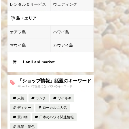
レンタル＆サービス
ウェディング
島・エリア
オアフ島
ハワイ島
マウイ島
カウアイ島
LaniLani market
「ショップ情報」話題のキーワード
今LaniLaniで話題になっているキーワード
人気
ランチ
ワイキキ
ディナー
ローカルに人気
買い物
日本のハワイ関連情報
風景・景色