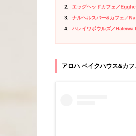
2
エッグヘッドカフェ／Egghead
3
ナルヘルスバー&カフェ／Nalu He
4
ハレイワボウルズ／Haleiwa B
アロハ ベイクハウス&カフェ／A