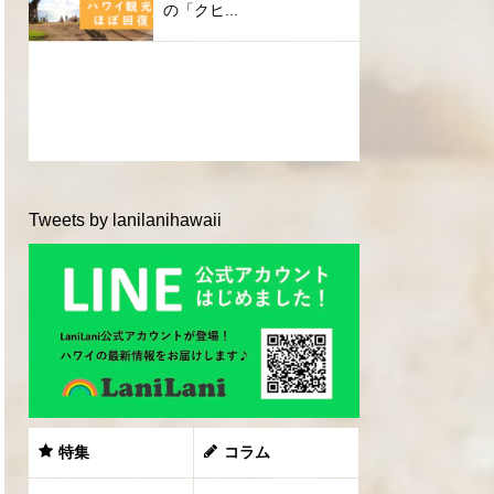
の「クヒ...
Tweets by lanilanihawaii
特集
コラム