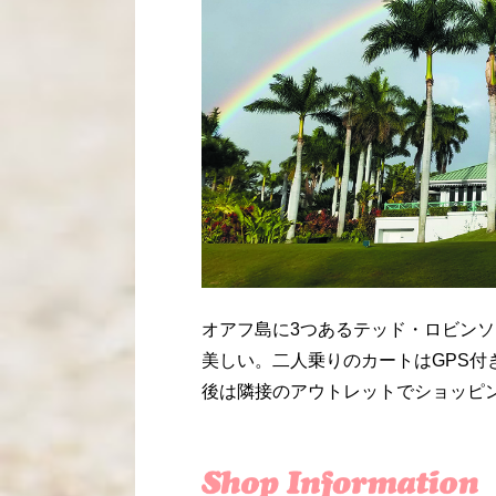
オアフ島に
3
つあるテッド・ロビンソ
美しい。二人乗りのカートは
GPS
付
後は隣接のアウトレットでショッピ