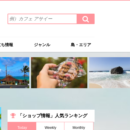
検
検
索
索
ワ
す
る
ー
ド
立ち情報
ジャンル
島・エリア
を
入
力
(例）
カ
フ
ェ
ア
サ
イ
ー
「ショップ情報」人気ランキング
Today
Weekly
Monthly