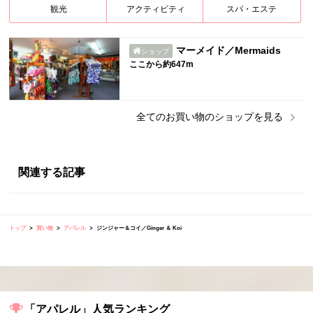
観光
アクティビティ
スパ・エステ
マーメイド／Mermaids
ショップ
ここから約647m
全ての
お買い物
のショップを見る
関連する記事
トップ
買い物
アパレル
ジンジャー＆コイ／Ginger ＆ Koi
「アパレル」人気ランキング