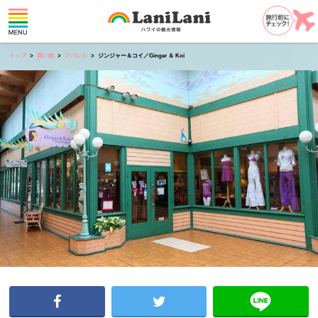
トップ
買い物
アパレル
ジンジャー＆コイ／Ginger ＆ Koi