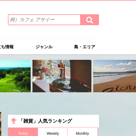
検
検
索
索
ワ
す
る
ー
ド
立ち情報
ジャンル
島・エリア
を
入
力
(例）
カ
フ
ェ
ア
サ
イ
ー
「雑貨」人気ランキング
Today
Weekly
Monthly