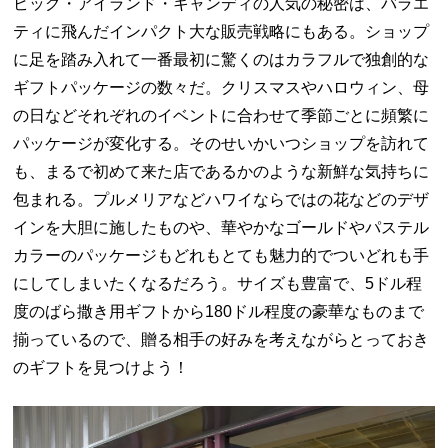
ビッグ・アイランド・キャンディの人気の秘密は、バラエ
ティに飛んだインパクト大な販売戦略にもある。ショップ
に足を踏み入れて一番最初に驚くのはカラフルで独創的な
ギフトパッケージの数々だ。クリスマスやハロウィン、母
の日などそれぞれのイベントに合わせて季節ごとに頻繁に
パッケージが変化する。そのせいかいつショップを訪れて
も、まるで初めて来た店であるかのような新鮮な気持ちに
包まれる。プルメリアなどハワイならではの花などのデザ
インを大胆に施したものや、華やかなゴールドやパステル
カラーのパッケージもどれもとても魅力的でついどれも手
にしてしまいたくなるだろう。サイズも豊富で、
5
ドル程
度のばら撒き用ギフトから
180
ドル程度の豪華なものまで
揃っているので、贈る相手の好みを考えながらとっておき
のギフトを見つけよう！