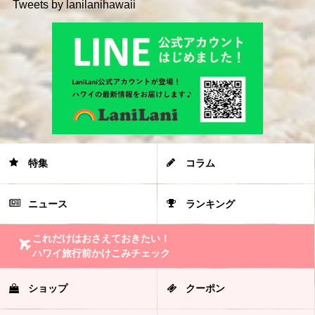
Tweets by lanilanihawaii
特集
コラム
ニュース
ランキング
これだけはおさえておきたい！
ハワイ旅行前かけこみチェック
ショップ
クーポン