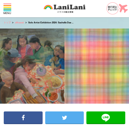
トップ
allhawaii
Solo Artist Exhibition 2024: Sachelle Dae ...