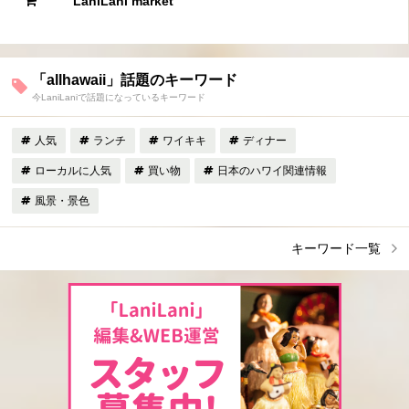
LaniLani market
「allhawaii」話題のキーワード
今LaniLaniで話題になっているキーワード
人気
ランチ
ワイキキ
ディナー
ローカルに人気
買い物
日本のハワイ関連情報
風景・景色
キーワード一覧