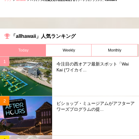
トップ
allhawaii
ハワイアンの伝統文化や自然を表現するリゾートウェアブランド、Kahulale'a
「allhawaii」人気ランキング
Today
Weekly
Monthly
今注目の西オアフ最新スポット「Wai
Kai (ワイカイ...
ビショップ・ミュージアムがアフターア
ワーズプログラムの提...