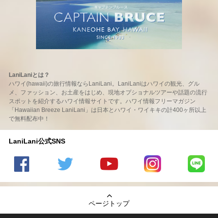
LaniLaniとは？
ハワイ(hawaii)の旅行情報ならLaniLani。LaniLaniはハワイの観光、グル
メ、ファッション、お土産をはじめ、現地オプショナルツアーや話題の流行
スポットを紹介するハワイ情報サイトです。ハワイ情報フリーマガジン
「Hawaiian Breeze LaniLani」は日本とハワイ・ワイキキの計400ヶ所以上
で無料配布中！
LaniLani公式SNS
LaniLani
LaniLani
LaniLani
LaniLani
LaniLani
の
のtwitter
の
の
のLINEを
Facebook
を見る
Youtube
Instagram
見る
ページトップ
を見る
チャンネ
を見る