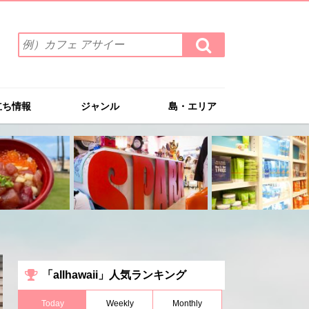
検
検
索
索
ワ
す
る
ー
ド
立ち情報
ジャンル
島・エリア
を
入
力
(例）
カ
フ
ェ
ア
サ
イ
ー
「allhawaii」人気ランキング
Today
Weekly
Monthly