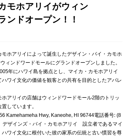
カモホアリイがウィン
ランドオープン！！
カモホアリイによって誕生したデザイン・バイ・カモホ
るウィンドワードモールにグランドオープンしました。
005年にハワイ島を拠点とし、マイカ・カモホアリイ
てハワイ文化の価値を観客との共有を目的としたアパレ
モホアリイの店舗はウィンドワードモール2階のトリッ
位置しています。
ehameha Hwy, Kaneohe, HI 96744電話番号: (8
AM〜9PM デザインズ・バイ・カモホアリイ 設立者であるマイ
、ハワイ文化に根付いた彼の家系の伝統と古い慣習を尊