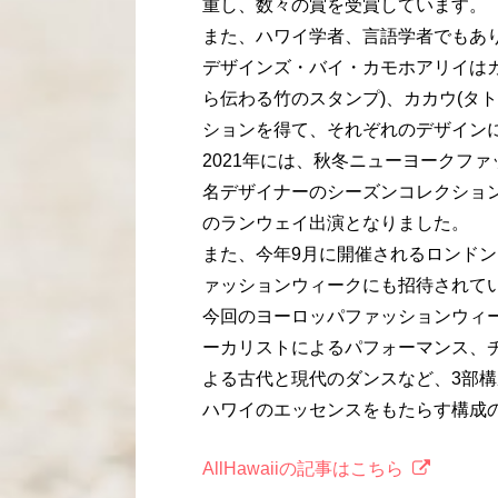
重し、数々の賞を受賞しています。
また、ハワイ学者、言語学者でもあ
デザインズ・バイ・カモホアリイはカ
ら伝わる竹のスタンプ)、カカウ(タ
ションを得て、それぞれのデザイン
2021年には、秋冬ニューヨークフ
名デザイナーのシーズンコレクショ
のランウェイ出演となりました。
また、今年9月に開催されるロンド
ァッションウィークにも招待されて
今回のヨーロッパファッションウィ
ーカリストによるパフォーマンス、チ
よる古代と現代のダンスなど、3部
ハワイのエッセンスをもたらす構成
AllHawaiiの記事はこちら