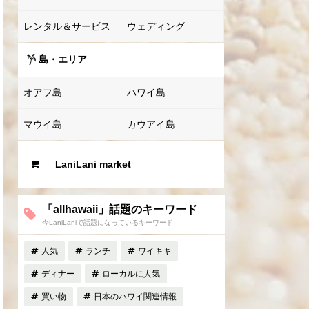
レンタル＆サービス
ウェディング
島・エリア
オアフ島
ハワイ島
マウイ島
カウアイ島
LaniLani market
「allhawaii」話題のキーワード
今LaniLaniで話題になっているキーワード
人気
ランチ
ワイキキ
ディナー
ローカルに人気
買い物
日本のハワイ関連情報