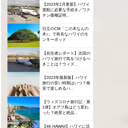
【2023年2月更新】ハワイ
渡航に必要な手続き／ワク
チン接種証明...
日立のCM「この木なんの
木♪」で有名なハワイのモ
ンキーポッド
【在住者レポート】次回の
ハワイ旅行で気をつけるべ
きことは？ウィズ...
【2023年最新版】ハワイ
旅行の安い時期はいつ？格
安で楽しめるハ...
【ウィズコロナ旅行記・第
1弾】オアフ島はどう変わ
った？絶景と絶品...
【4K HAWAII】ハワイに活