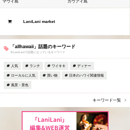
マウイ島
カウアイ島
LaniLani market
「allhawaii」話題のキーワード
今LaniLaniで話題になっているキーワード
人気
ランチ
ワイキキ
ディナー
ローカルに人気
買い物
日本のハワイ関連情報
風景・景色
キーワード一覧