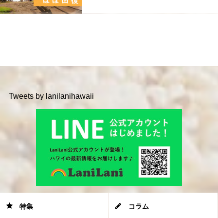
Tweets by lanilanihawaii
特集
コラム