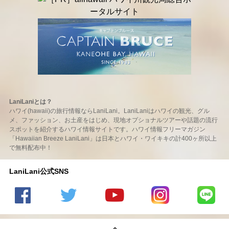
LaniLaniとは？
ハワイ(hawaii)の旅行情報ならLaniLani。LaniLaniはハワイの観光、グル
メ、ファッション、お土産をはじめ、現地オプショナルツアーや話題の流行
スポットを紹介するハワイ情報サイトです。ハワイ情報フリーマガジン
「Hawaiian Breeze LaniLani」は日本とハワイ・ワイキキの計400ヶ所以上
で無料配布中！
LaniLani公式SNS
LaniLani
LaniLani
LaniLani
LaniLani
LaniLani
の
のtwitter
の
の
のLINEを