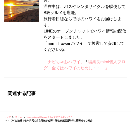
営。
滞在中は、バスやレンタサイクルを駆使して
B級グルメを堪能。
旅行者目線ならではのハワイをお届けしま
す。
LINEのオープンチャットでハワイ情報の配信
をスタートしました。
「mimi Hawaii ハワイ」で検索して参加して
くださいね。
「ナビちゃおハワイ」
/
編集長mimi個人ブロ
グ「全てはハワイのために・・・」
関連する記事
トップ
コラム
Crazy about Hawaii！ by ナビちゃおハワイ
ハワイは陰性でも14日間の自己隔離が必要？陰性検査証明取得の重要性をご紹介