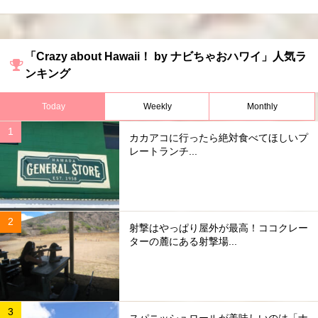
「Crazy about Hawaii！ by ナビちゃおハワイ」人気ラ
ンキング
Today
Weekly
Monthly
カカアコに行ったら絶対食べてほしいプ
レートランチ...
射撃はやっぱり屋外が最高！ココクレー
ターの麓にある射撃場...
スパニッシュロールが美味しいのは「ナ