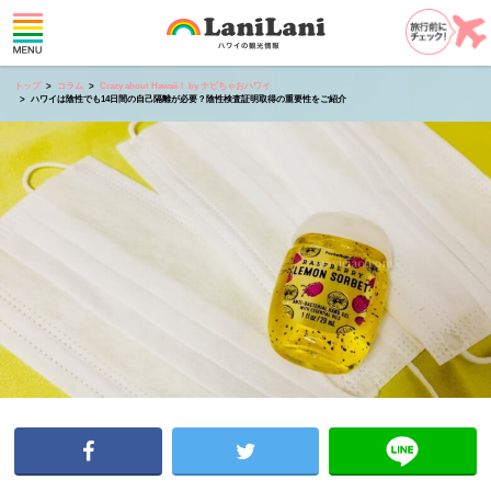
トップ
コラム
Crazy about Hawaii！ by ナビちゃおハワイ
ハワイは陰性でも14日間の自己隔離が必要？陰性検査証明取得の重要性をご紹介