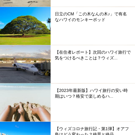
日立のCM「この木なんの木♪」で有名
なハワイのモンキーポッド
【在住者レポート】次回のハワイ旅行で
気をつけるべきことは？ウィズ...
【2023年最新版】ハワイ旅行の安い時
期はいつ？格安で楽しめるハ...
【ウィズコロナ旅行記・第1弾】オアフ
島はどう変わった？絶景と絶品...