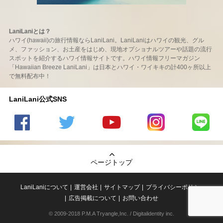
LaniLaniとは？
ハワイ(hawaii)の旅行情報ならLaniLani。LaniLaniはハワイの観光、グル
メ、ファッション、お土産をはじめ、現地オプショナルツアーや話題の流行
スポットを紹介するハワイ情報サイトです。ハワイ情報フリーマガジン
「Hawaiian Breeze LaniLani」は日本とハワイ・ワイキキの計400ヶ所以上
で無料配布中！
LaniLani公式SNS
LaniLani
LaniLani
LaniLani
LaniLani
LaniLani
の
のtwitter
の
の
のLINEを
Facebook
を見る
Youtube
Instagram
見る
ページトップ
を見る
チャンネ
を見る
ルを見る
LaniLaniについて
運営会社
サイトマップ
プライバシーポリシー
広告掲載について
お問い合わせ
© 2009-2018 P.M.A Tryangle,Inc. / Digitalidentity inc.