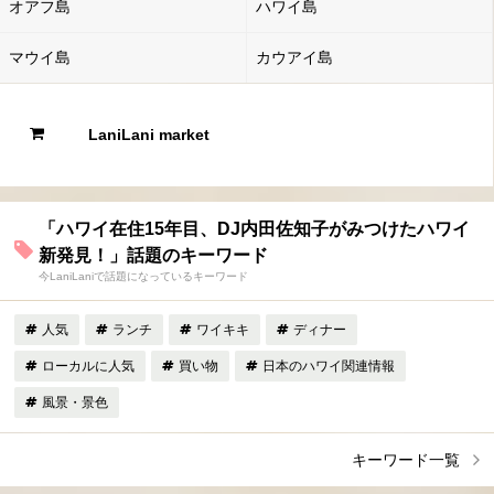
オアフ島
ハワイ島
マウイ島
カウアイ島
LaniLani market
「ハワイ在住15年目、DJ内田佐知子がみつけたハワイ
新発見！」話題のキーワード
今LaniLaniで話題になっているキーワード
人気
ランチ
ワイキキ
ディナー
ローカルに人気
買い物
日本のハワイ関連情報
風景・景色
キーワード一覧