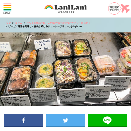
トップ
コラム
ハワイ在住15年目、DJ内田佐知子がみつけたハワイ新発見！
ビーガン料理を美味しく提供し続けるジューシーブリュー／juicybrew