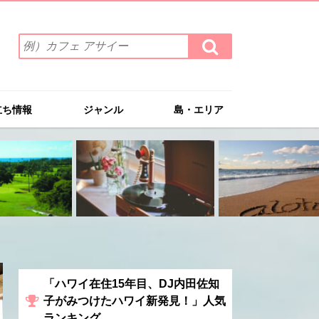
検
検
索
索
ワ
す
る
ー
ド
立ち情報
ジャンル
島・エリア
を
入
力
(例）
カ
フ
ェ
ア
サ
イ
ー
「ハワイ在住15年目、DJ内田佐知
子がみつけたハワイ新発見！」人気
ランキング