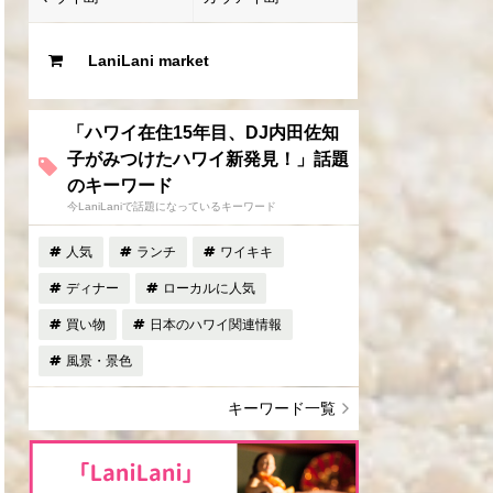
LaniLani market
「ハワイ在住15年目、DJ内田佐知
子がみつけたハワイ新発見！」話題
のキーワード
今LaniLaniで話題になっているキーワード
人気
ランチ
ワイキキ
ディナー
ローカルに人気
買い物
日本のハワイ関連情報
風景・景色
キーワード一覧