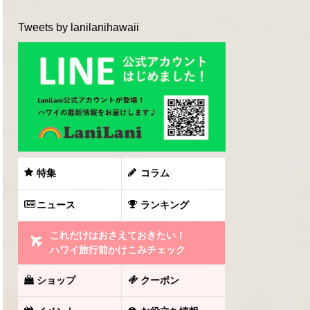
Tweets by lanilanihawaii
特集
コラム
ニュース
ランキング
これだけはおさえておきたい！
ハワイ旅行前かけこみチェック
ショップ
クーポン