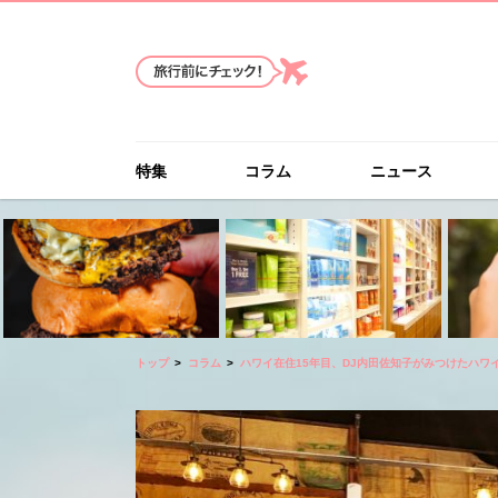
特集
コラム
ニュース
トップ
コラム
ハワイ在住15年目、DJ内田佐知子がみつけたハワ