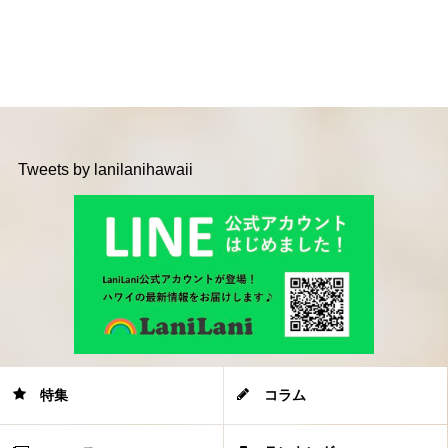
Tweets by lanilanihawaii
特集
コラム