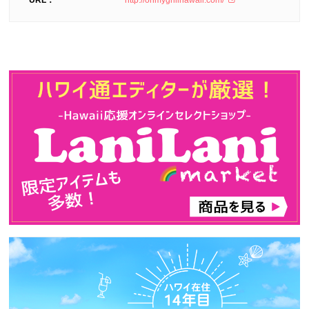
URL：
http://ohmygrillhawaii.com/