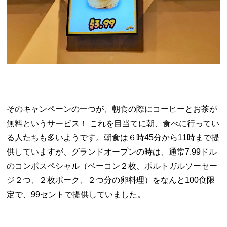
そのキャンペーンの一つが、朝食の際にコーヒーとお茶が
無料というサービス！ これを目当てに朝、食べに行ってい
る人たちも多いようです。朝食は６時
45
分から
11
時まで提
供していますが、グランドオープンの時は、通常
7.99
ドル
のコンボスペシャル（ベーコン２枚、ポルトガルソーセー
ジ２つ、２枚ポーク、２つ分の卵料理）をなんと
100
食限
定で、
99
セントで提供していました。