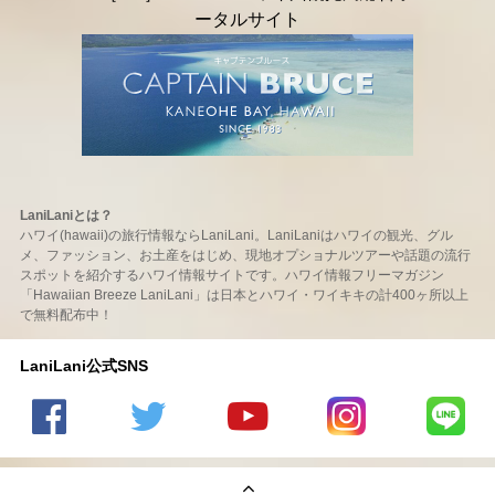
LaniLaniとは？
ハワイ(hawaii)の旅行情報ならLaniLani。LaniLaniはハワイの観光、グル
メ、ファッション、お土産をはじめ、現地オプショナルツアーや話題の流行
スポットを紹介するハワイ情報サイトです。ハワイ情報フリーマガジン
「Hawaiian Breeze LaniLani」は日本とハワイ・ワイキキの計400ヶ所以上
で無料配布中！
LaniLani公式SNS
LaniLani
LaniLani
LaniLani
LaniLani
LaniLani
の
のtwitter
の
の
のLINEを