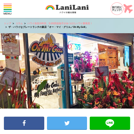
トップ
コラム
ハワイ在住15年目、DJ内田佐知子がみつけたハワイ新発見！
ザ・ハワイなプレートランチの新店「オー・マイ・グリル／Oh My Grill」