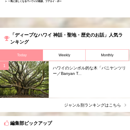
一気に涼しくなる!?ハワイの怪談、フアカイ・ポー
「ディープなハワイ 神話・聖地・歴史のお話」人気ラ
ンキング
Today
Weekly
Monthly
ハワイのシンボル的な木「バニヤンツリ
ー／Banyan T...
ジャンル別ランキングはこちら
編集部ピックアップ