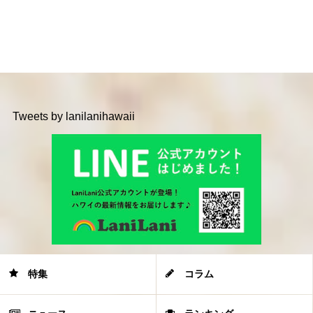
Tweets by lanilanihawaii
特集
コラム