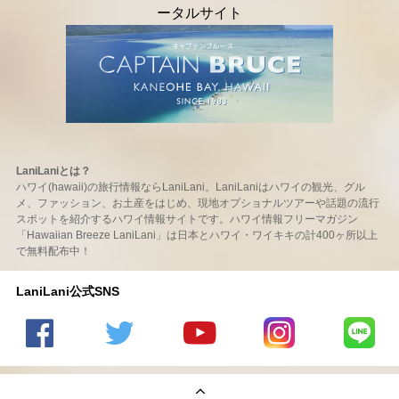
LaniLaniとは？
ハワイ(hawaii)の旅行情報ならLaniLani。LaniLaniはハワイの観光、グル
メ、ファッション、お土産をはじめ、現地オプショナルツアーや話題の流行
スポットを紹介するハワイ情報サイトです。ハワイ情報フリーマガジン
「Hawaiian Breeze LaniLani」は日本とハワイ・ワイキキの計400ヶ所以上
で無料配布中！
LaniLani公式SNS
LaniLani
LaniLani
LaniLani
LaniLani
LaniLani
の
のtwitter
の
の
のLINEを
Facebook
を見る
Youtube