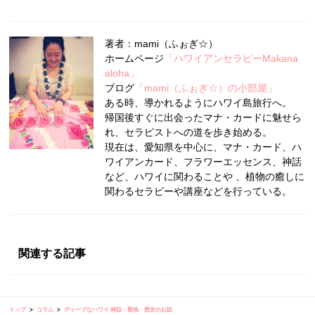
著者：mami（ふぉぎ☆）
ホームページ
「ハワイアンセラピーMakana
aloha」
ブログ
「mami（ふぉぎ☆）の小部屋」
ある時、導かれるようにハワイ島旅行へ。
帰国後すぐに出会ったマナ・カードに魅せら
れ、セラピストへの道を歩き始める。
現在は、愛知県を中心に、マナ・カード、ハ
ワイアンカード、フラワーエッセンス、神話
など、ハワイに関わることや 、植物の癒しに
関わるセラピーや講座などを行っている。
関連する記事
トップ
コラム
ディープなハワイ 神話・聖地・歴史のお話