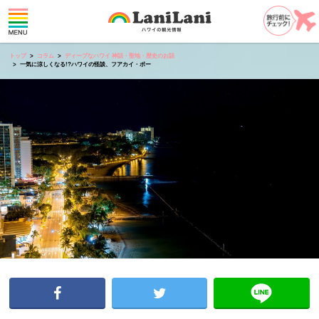
トップ
コラム
ディープなハワイ 神話・聖地・歴史のお話
一気に涼しくなる!?ハワイの怪談、フアカイ・ポー