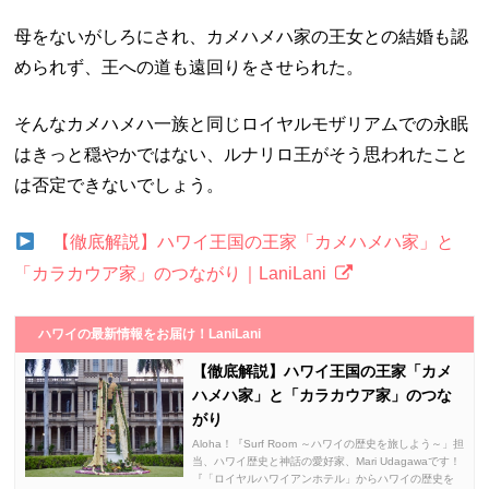
母をないがしろにされ、カメハメハ家の王女との結婚も認
められず、王への道も遠回りをさせられた。
そんなカメハメハ一族と同じロイヤルモザリアムでの永眠
はきっと穏やかではない、ルナリロ王がそう思われたこと
は否定できないでしょう。
【徹底解説】ハワイ王国の王家「カメハメハ家」と
「カラカウア家」のつながり｜LaniLani
ハワイの最新情報をお届け！LaniLani
【徹底解説】ハワイ王国の王家「カメ
ハメハ家」と「カラカウア家」のつな
がり
Aloha！『Surf Room ～ハワイの歴史を旅しよう～」担
当、ハワイ歴史と神話の愛好家、Mari Udagawaです！
『「ロイヤルハワイアンホテル」からハワイの歴史を