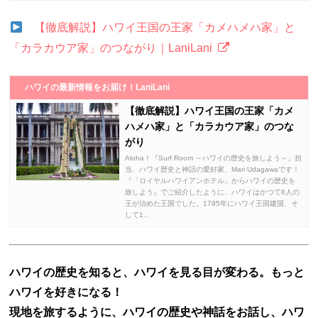
【徹底解説】ハワイ王国の王家「カメハメハ家」と
「カラカウア家」のつながり｜LaniLani
ハワイの最新情報をお届け！LaniLani
【徹底解説】ハワイ王国の王家「カメ
ハメハ家」と「カラカウア家」のつな
がり
Aloha！『Surf Room ～ハワイの歴史を旅しよう～」担
当、ハワイ歴史と神話の愛好家、Mari Udagawaです！
『「ロイヤルハワイアンホテル」からハワイの歴史を
旅しよう』でご紹介したように、ハワイはかつて8人の
王が治めた王国でした。1795年にハワイ王国建国、そ
して1...
ハワイの歴史を知ると、ハワイを見る目が変わる。もっと
ハワイを好きになる！
現地を旅するように、ハワイの歴史や神話をお話し、ハワ