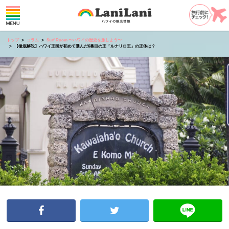
トップ
コラム
Surf Room 〜ハワイの歴史を旅しよう〜
【徹底解説】ハワイ王国が初めて選んだ6番目の王「ルナリロ王」の正体は？