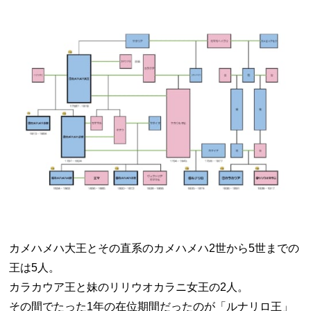
カメハメハ大王とその直系のカメハメハ2世から5世までの
王は5人。
カラカウア王と妹のリリウオカラニ女王の2人。
その間でたった1年の在位期間だったのが「ルナリロ王」