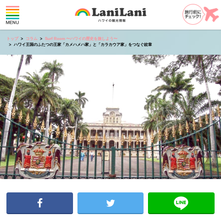
トップ
コラム
Surf Room 〜ハワイの歴史を旅しよう〜
ハワイ王国のふたつの王家「カメハメハ家」と「カラカウア家」をつなぐ紋章