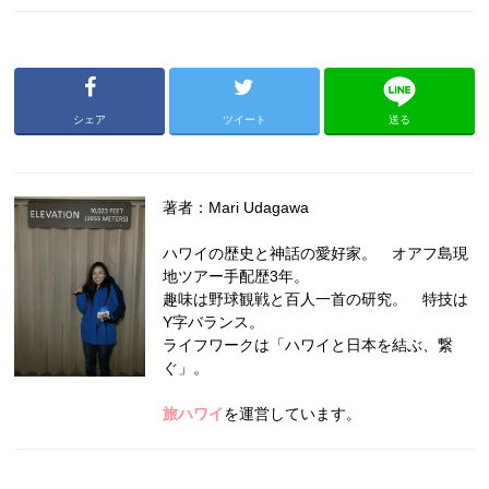
シェア
ツイート
送る
著者：Mari Udagawa
ハワイの歴史と神話の愛好家。 オアフ島現
地ツアー手配歴3年。
趣味は野球観戦と百人一首の研究。 特技は
Y字バランス。
ライフワークは「ハワイと日本を結ぶ、繋
ぐ」。
旅ハワイ
を運営しています。