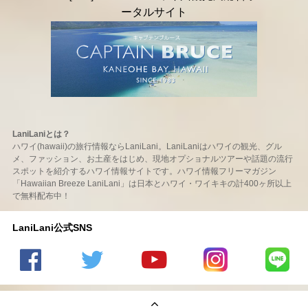
LaniLaniとは？
ハワイ(hawaii)の旅行情報ならLaniLani。LaniLaniはハワイの観光、グル
メ、ファッション、お土産をはじめ、現地オプショナルツアーや話題の流行
スポットを紹介するハワイ情報サイトです。ハワイ情報フリーマガジン
「Hawaiian Breeze LaniLani」は日本とハワイ・ワイキキの計400ヶ所以上
で無料配布中！
LaniLani公式SNS
LaniLani
LaniLani
LaniLani
LaniLani
LaniLani
の
のtwitter
の
の
のLINEを