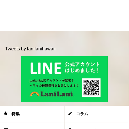
Tweets by lanilanihawaii
特集
コラム