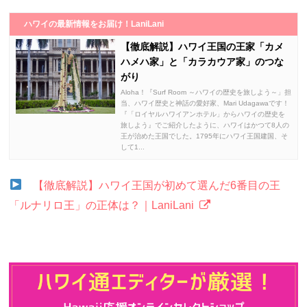
ハワイの最新情報をお届け！LaniLani
【徹底解説】ハワイ王国の王家「カメ
ハメハ家」と「カラカウア家」のつな
がり
Aloha！『Surf Room ～ハワイの歴史を旅しよう～」担
当、ハワイ歴史と神話の愛好家、Mari Udagawaです！
『「ロイヤルハワイアンホテル」からハワイの歴史を
旅しよう』でご紹介したように、ハワイはかつて8人の
王が治めた王国でした。1795年にハワイ王国建国、そ
して1...
【徹底解説】ハワイ王国が初めて選んだ6番目の王
「ルナリロ王」の正体は？｜LaniLani